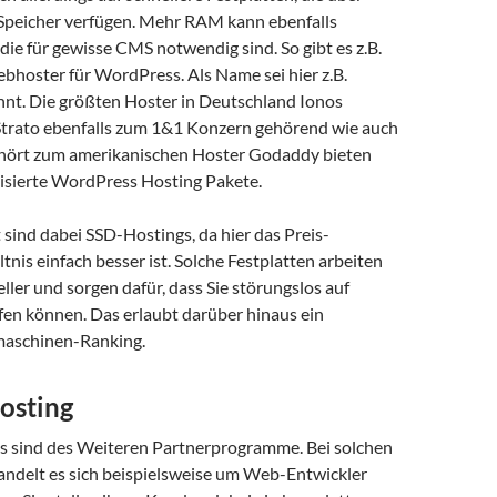
Speicher verfügen. Mehr RAM kann ebenfalls
die für gewisse CMS notwendig sind. So gibt es z.B.
ebhoster für WordPress. Als Name sei hier z.B.
nt. Die größten Hoster in Deutschland Ionos
Strato ebenfalls zum 1&1 Konzern gehörend wie auch
hört zum amerikanischen Hoster Godaddy bieten
lisierte WordPress Hosting Pakete.
sind dabei SSD-Hostings, da hier das Preis-
tnis einfach besser ist. Solche Festplatten arbeiten
ller und sorgen dafür, dass Sie störungslos auf
fen können. Das erlaubt darüber hinaus ein
maschinen-Ranking.
osting
ts sind des Weiteren Partnerprogramme. Bei solchen
delt es sich beispielsweise um Web-Entwickler