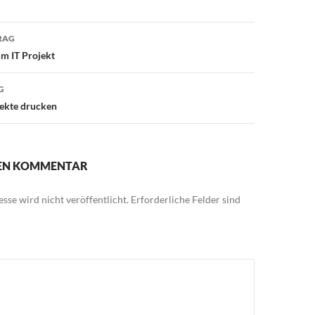
avigation
RAG
im IT Projekt
G
ekte drucken
NEN KOMMENTAR
sse wird nicht veröffentlicht.
Erforderliche Felder sind