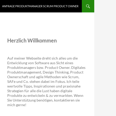
ANFRAGE PRODUKTMANAGER SCRUM PRODUCT OWNER
Herzlich Willkommen
Auf meiner Webseite dreht sich alles um die
Entwicklung von Software aus Sicht eines
Produktmanagers bzw. Product Owner. Digitales
Produktmanagement, Design Thinking, Product
Ownerschaft und agile Methoden wie Scrum,
SAFe und Co. stehen dabei im Fokus. Ich teile
wertvolle Tipps, Inspirationen und praxisnahe
Strategien für alle die Lust haben digitale
Produkte zu entwickeln & zu vermarkten. Wenn
Sie Unterstützung benötigen, kontaktieren sie
mich gerne!