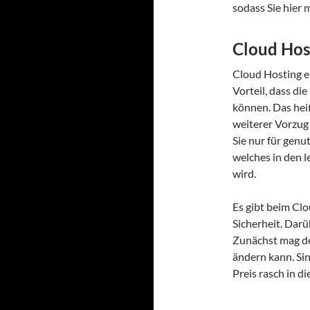
sodass Sie hier 
Cloud Hos
Cloud Hosting er
Vorteil, dass d
können. Das heiß
weiterer Vorzug 
Sie nur für genu
welches in den l
wird.
Es gibt beim Clo
Sicherheit. Darü
Zunächst mag der
ändern kann. Sin
Preis rasch in d