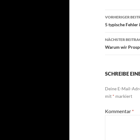
Beitragsn
VORHERIGER BEIT
5 typische Fehler 
NÄCHSTER BEITRA
Warum wir Prosp
SCHREIBE EI
Deine E-Mail-Adre
mit
*
markiert
Kommentar
*