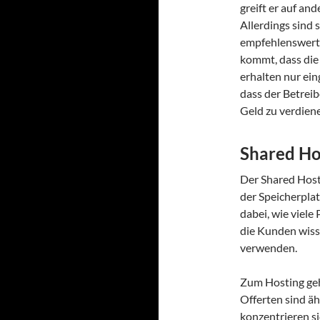
greift er auf an
Allerdings sind 
empfehlenswert,
kommt, dass die 
erhalten nur ei
dass der Betreib
Geld zu verdien
Shared Ho
Der Shared Host 
der Speicherpla
dabei, wie viele
die Kunden wiss
verwenden.
Zum Hosting ge
Offerten sind ä
konzentrieren si