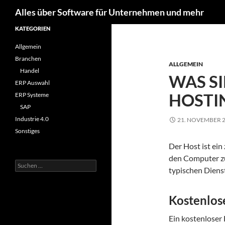
Suchen
Alles über Software für Unternehmen und mehr
Zum
KATEGORIEN
Inhalt
Allgemein
springen
Branchen
ALLGEMEIN
Handel
WAS S
ERP Auswahl
HOSTI
ERP Systeme
SAP
Industrie 4.0
21. NOVEMBER 
Sonstiges
Der Host ist ein 
den Computer zu
Suchen
typischen Dienst
nach:
Kostenlos
Ein kostenloser 