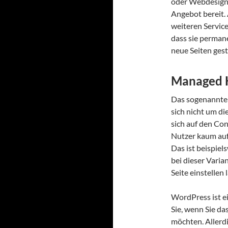
oder Webdesigne
Angebot bereit.
weiteren Service 
dass sie permane
neue Seiten gest
Managed 
Das sogenannte 
sich nicht um d
sich auf den Con
Nutzer kaum auf 
Das ist beispiel
bei dieser Varian
Seite einstellen
WordPress ist ein
Sie, wenn Sie da
möchten. Allerdi