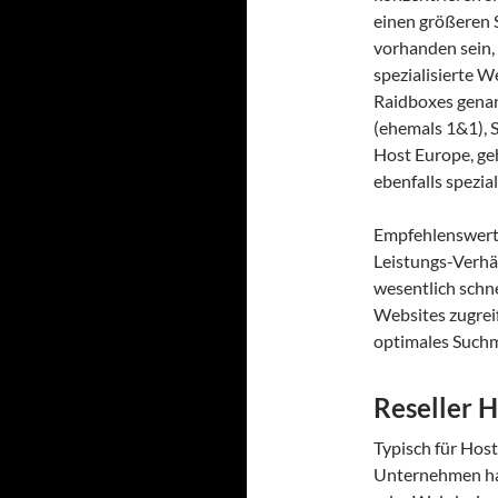
einen größeren 
vorhanden sein, 
spezialisierte W
Raidboxes genan
(ehemals 1&1), 
Host Europe, ge
ebenfalls spezia
Empfehlenswert 
Leistungs-Verhäl
wesentlich schne
Websites zugrei
optimales Such
Reseller H
Typisch für Hos
Unternehmen han