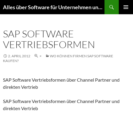
Zum
Suchen
Alles über Software für Unternehmen und mehr
Inhalt
PRIMÄR
springen
MENÜ
SAP SOFTWARE
VERTRIEBSFORMEN
2. APRIL 2012
×
WO KÖNNEN FIRMEN SAP SOFTWARE
KAUFEN?
SAP Software Vertriebsformen über Channel Partner und
direkten Vertrieb
SAP Software Vertriebsformen über Channel Partner und
direkten Vertrieb