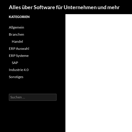
Suchen
Alles über Software für Unternehmen und mehr
Zum
KATEGORIEN
Inhalt
Allgemein
springen
Branchen
Handel
ERP Auswahl
ERP Systeme
SAP
Industrie 4.0
Sonstiges
Suchen
nach: