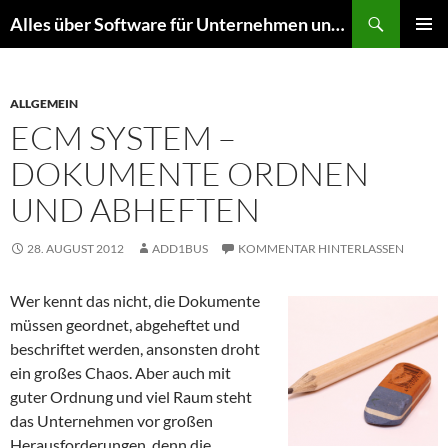
Zum
Suchen
Alles über Software für Unternehmen und mehr
Inhalt
PRIMÄR
springen
MENÜ
ALLGEMEIN
ECM SYSTEM –
DOKUMENTE ORDNEN
UND ABHEFTEN
28. AUGUST 2012
ADD1BUS
KOMMENTAR HINTERLASSEN
Wer kennt das nicht, die Dokumente
müssen geordnet, abgeheftet und
beschriftet werden, ansonsten droht
ein großes Chaos. Aber auch mit
guter Ordnung und viel Raum steht
das Unternehmen vor großen
Herausforderungen, denn die