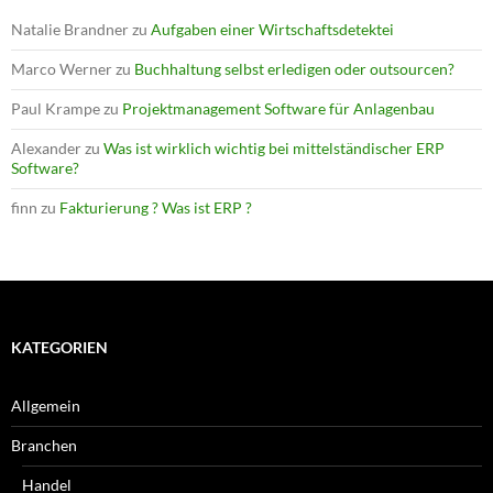
Natalie Brandner
zu
Aufgaben einer Wirtschaftsdetektei
Marco Werner
zu
Buchhaltung selbst erledigen oder outsourcen?
Paul Krampe
zu
Projektmanagement Software für Anlagenbau
Alexander
zu
Was ist wirklich wichtig bei mittelständischer ERP
Software?
finn
zu
Fakturierung ? Was ist ERP ?
KATEGORIEN
Allgemein
Branchen
Handel