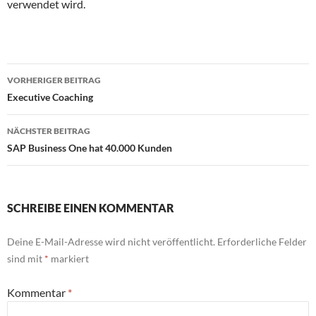
verwendet wird.
Beitragsnavigation
VORHERIGER BEITRAG
Executive Coaching
NÄCHSTER BEITRAG
SAP Business One hat 40.000 Kunden
SCHREIBE EINEN KOMMENTAR
Deine E-Mail-Adresse wird nicht veröffentlicht.
Erforderliche Felder
sind mit
*
markiert
Kommentar
*