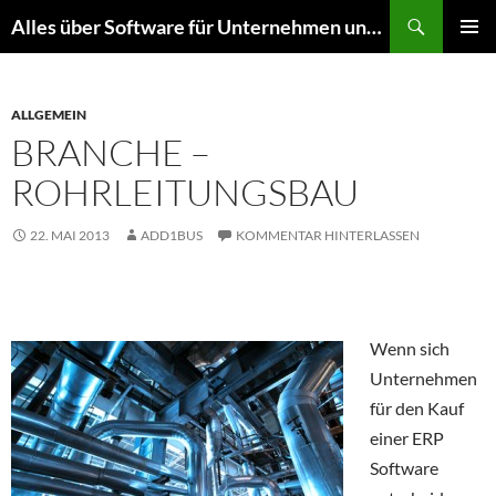
Zum
Suchen
Alles über Software für Unternehmen und mehr
Inhalt
PRIMÄR
springen
MENÜ
ALLGEMEIN
BRANCHE –
ROHRLEITUNGSBAU
22. MAI 2013
ADD1BUS
KOMMENTAR HINTERLASSEN
Wenn sich
Unternehmen
für den Kauf
einer ERP
Software