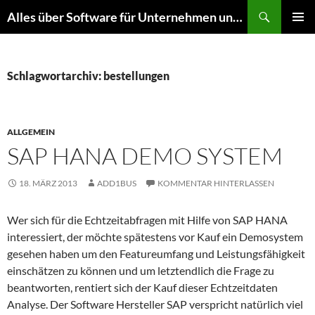
Zum
Suchen
Alles über Software für Unternehmen und mehr
Inhalt
PRIMÄR
springen
MENÜ
Schlagwortarchiv: bestellungen
ALLGEMEIN
SAP HANA DEMO SYSTEM
18. MÄRZ 2013
ADD1BUS
KOMMENTAR HINTERLASSEN
Wer sich für die Echtzeitabfragen mit Hilfe von SAP HANA
interessiert, der möchte spätestens vor Kauf ein Demosystem
gesehen haben um den Featureumfang und Leistungsfähigkeit
einschätzen zu können und um letztendlich die Frage zu
beantworten, rentiert sich der Kauf dieser Echtzeitdaten
Analyse. Der Software Hersteller SAP verspricht natürlich viel