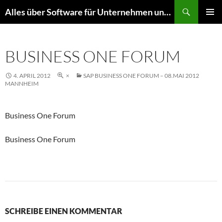
Zum
Suchen
Alles über Software für Unternehmen und mehr
Inhalt
PRIMÄR
springen
MENÜ
BUSINESS ONE FORUM
4. APRIL 2012
×
SAP BUSINESS ONE FORUM – 08.MAI 2012
MANNHEIM
Business One Forum
Business One Forum
SCHREIBE EINEN KOMMENTAR