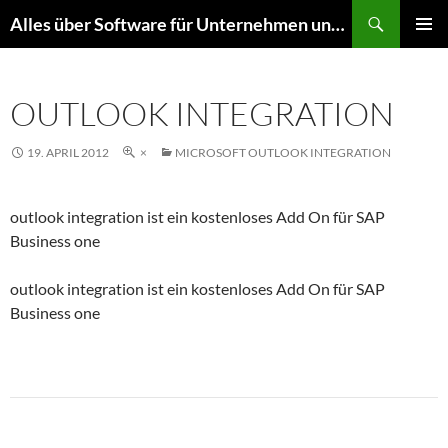
Zum
Suchen
Alles über Software für Unternehmen und mehr
Inhalt
PRIMÄR
springen
MENÜ
OUTLOOK INTEGRATION
19. APRIL 2012
×
MICROSOFT OUTLOOK INTEGRATION
outlook integration ist ein kostenloses Add On für SAP
Business one
outlook integration ist ein kostenloses Add On für SAP
Business one