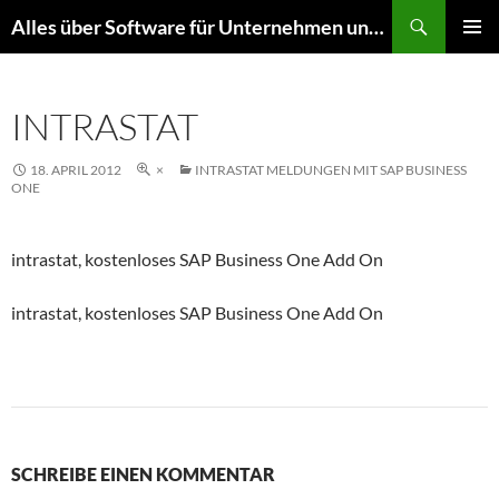
Zum
Suchen
Alles über Software für Unternehmen und mehr
Inhalt
PRIMÄR
springen
MENÜ
INTRASTAT
18. APRIL 2012
×
INTRASTAT MELDUNGEN MIT SAP BUSINESS
ONE
intrastat, kostenloses SAP Business One Add On
intrastat, kostenloses SAP Business One Add On
SCHREIBE EINEN KOMMENTAR