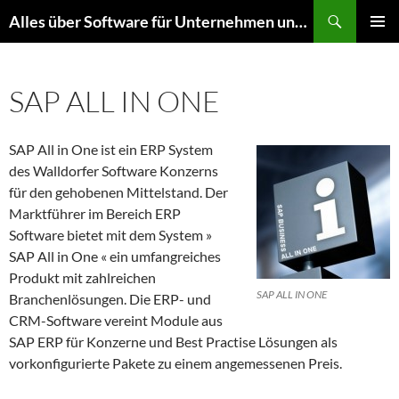
Zum
Suchen
Alles über Software für Unternehmen und mehr
Inhalt
PRIMÄR
springen
MENÜ
SAP ALL IN ONE
SAP All in One ist ein ERP System
des Walldorfer Software Konzerns
für den gehobenen Mittelstand. Der
Marktführer im Bereich ERP
Software bietet mit dem System »
SAP All in One « ein umfangreiches
Produkt mit zahlreichen
SAP ALL IN ONE
Branchenlösungen. Die ERP- und
CRM-Software vereint Module aus
SAP ERP für Konzerne und Best Practise Lösungen als
vorkonfigurierte Pakete zu einem angemessenen Preis.